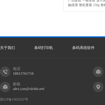
产品参数 一般参数 显示屏 1
触摸屏 整机重量 258g 
156*74*14.7mm SIM
克风、扬声器、耳机孔 键
右扫描按键 音量+，音量
法…
【详情】
关于我们
条码打印机
条码系统软件
电话
18013761710
邮箱
alex.yan@sirido.net
苏ICP备13052547号