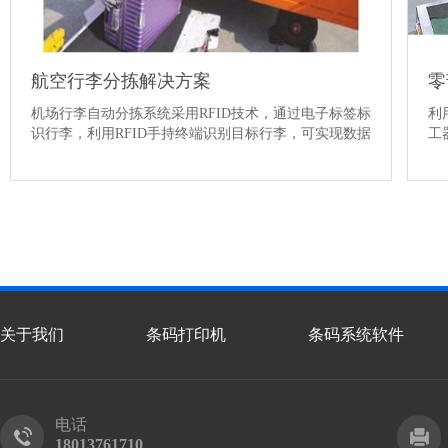
航空行李分拣解决方案
零
机场行李自动分拣系统采用RFID技术，通过电子标签标
利
识行李，利用RFID手持终端识别目标行李，可实现数据
工
高效采集与行李高精度追踪，最大限度发现因人为因素
物
造成的行李差错，从而进…
【详情】
别
关于我们
条码打印机
条码系统软件
电话
18013761710