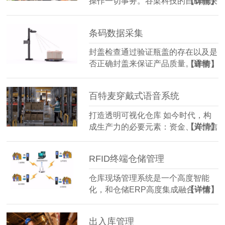
操作一切事务。谷梁科技的自助解决
【详情】
方案可通过用于店内产品位置和定价
查询的应用程序、数字礼品登记和自
条码数据采集
助结账的自助终端为您的客人提供服
务…
封盖检查通过验证瓶盖的存在以及是
否正确封盖来保证产品质量。通常，
【详情】
此项检查在最终包装流程之前以高速
率进行，此时，如果不重新打开密封
百特麦穿戴式语音系统
包装，则不可能进行目测检查。…
打造透明可视化仓库 如今时代，构
成生产力的必要元素：资金、人、信
【详情】
息的流动速度都以秒计，而唯有物流
仍然受限于物理世界的客观限制，严
RFID终端仓储管理
重的阻滞了生产力跨世代的发展。如
何有…
仓库现场管理系统是一个高度智能
化，和仓储ERP高度集成融合一体
【详情】
的仓库现场管理系统。…
出入库管理