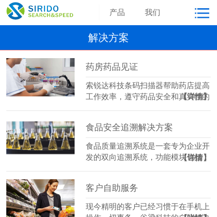
产品
我们
解决方案
药房药品见证
索锐达科技条码扫描器帮助药店提高
工作效率，遵守药品安全和真实性的
【详情】
监管要求。全球的制药企业正在使用
特定的二维条码来标记它们的产品，
食品安全追溯解决方案
这些条码证明了其制造行为和产品内
容，…
食品质量追溯系统是一套专为企业开
发的双向追溯系统，功能模块包括：
【详情】
系统管理、资料管理、产品管理、监
管码管理、计划管理、预警管理、出
客户自助服务
入库管理、库存管理、流向查询、库
存…
现今精明的客户已经习惯于在手机上