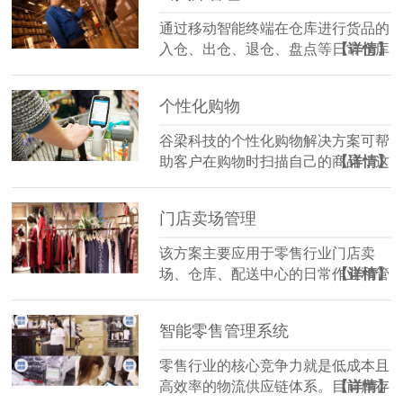
通过移动智能终端在仓库进行货品的
入仓、出仓、退仓、盘点等日常仓库
【详情】
业务。所有的操作均在无线移动状态
下完成，实现仓库业务流程的精确化
个性化购物
和自动化。…
谷梁科技的个性化购物解决方案可帮
助客户在购物时扫描自己的商品，这
【详情】
样他们只需要装包一次，并且在结账
时无需排队等候。…
门店卖场管理
该方案主要应用于零售行业门店卖
场、仓库、配送中心的日常作业和管
【详情】
理工作。包括商品陈列、盘点管理、
价签管理、补货管理、货位管理、商
智能零售管理系统
品查询等功能。解决门店、卖场在信
息处…
零售行业的核心竞争力就是低成本且
高效率的物流供应链体系。目前库存
【详情】